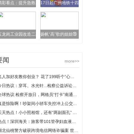
精彩看点：提升急救基础配置，从化公共场所配备过百台全自动体外除颤
17日起广州地铁十四号线周五晚高峰“加时”又加车
五龙岗工业园改造二期本月将开始主体结构施工
扬帆“高”歌的姐姐㉖丨邓老金方药业集团董事长朱
要闻
more>>
名人加好友教你创业？ 花了199听个“心灵鸡汤”就被拉黑:环球热议
今日热议：穿耳、水光针...检察公益诉讼揭开医美消费“盲区”
全球热议:检察开放日，网格员“打卡”南通市通州区检察院
真是惊险啊！吵架间小轿车失控冲上公交站台，所幸站台上无人候车
天天热点！小小照相馆，还有“两副面孔” 拍完证件照后“顺手”开始伪造证件
热点！深圳海关：旅客带101管孕妇血液样本出境被查
湖北仙桃警方破获跨境电信网络诈骗案 世界热点评