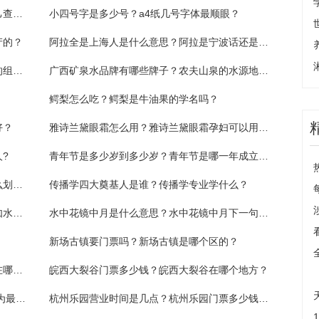
专八成绩查询是什么时候？专八成绩可以自己查吗？
小四号字是多少号？a4纸几号字体最顺眼？
产的？
阿拉全是上海人是什么意思？阿拉是宁波话还是上海话？
南拳妈妈好听的歌有什么？南拳妈妈是哪里的组合？
广西矿泉水品牌有哪些牌子？农夫山泉的水源地在哪里？
鳄梨怎么吃？鳄梨是牛油果的学名吗？
好？
雅诗兰黛眼霜怎么用？雅诗兰黛眼霜孕妇可以用吗？
?
青年节是多少岁到多少岁？青年节是哪一年成立的？
考研分区是什么意思？考研分区一区二区怎么划分？
传播学四大奠基人是谁？传播学专业学什么？
君子之交淡如水下一句是什么？君子之交淡如水比喻什么？
水中花镜中月是什么意思？水中花镜中月下一句是什么？
新场古镇要门票吗？新场古镇是哪个区的？
大夫山森林公园要门票吗？大夫山森林公园在哪里？
皖西大裂谷门票多少钱？皖西大裂谷在哪个地方？
省交通运输厅出台办法 举报安全生产违法行为最高奖30万元|环球关注
杭州乐园营业时间是几点？杭州乐园门票多少钱一张？