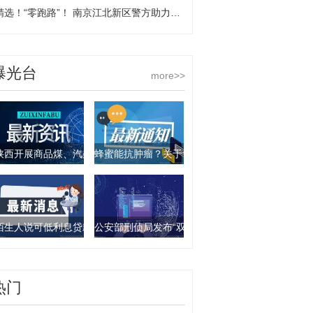
精选！“零跑路”！ 南京江北新区警方助力新生儿跨省落户
曝光台
more>>
陕西开展商品煤、汽柴油产品抽查行动 9批次产品不合格
蜂蜜能抗肿瘤？关于食物饮料的谣言你要知道这几
陌生人说可低利息贷款？西安一女子被骗走4万元
公安部刑侦局发布“双11”防诈骗指南：这些骗局要
热门