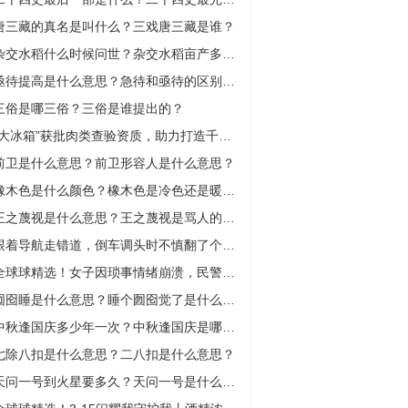
唐三藏的真名是叫什么？三戏唐三藏是谁？
杂交水稻什么时候问世？杂交水稻亩产多少斤？
亟待提高是什么意思？急待和亟待的区别是什么？
三俗是哪三俗？三俗是谁提出的？
“大冰箱”获批肉类查验资质，助力打造千亿能级冷链产业
前卫是什么意思？前卫形容人是什么意思？
橡木色是什么颜色？橡木色是冷色还是暖色？
王之蔑视是什么意思？王之蔑视是骂人的意思吗？
跟着导航走错道，倒车调头时不慎翻了个底朝天
全球球精选！女子因琐事情绪崩溃，民警耐心劝说解心结
囫囵睡是什么意思？睡个囫囵觉了是什么意思？
中秋逢国庆多少年一次？中秋逢国庆是哪一年？
七除八扣是什么意思？二八扣是什么意思？
天问一号到火星要多久？天问一号是什么时候发射的？