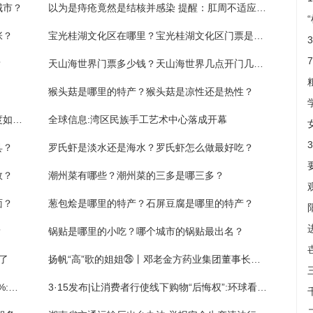
城市？
以为是痔疮竟然是结核并感染 提醒：肛周不适应尽早诊治-全球快看点
张？
宝光桂湖文化区在哪里？宝光桂湖文化区门票是多少？
？
天山海世界门票多少钱？天山海世界几点开门几点关门？
猴头菇是哪里的特产？猴头菇是凉性还是热性？
《南沙方案》赋予广州南沙财税支持政策进度如何？_全球资讯
全球信息:湾区民族手工艺术中心落成开幕
县？
罗氏虾是淡水还是海水？罗氏虾怎么做最好吃？
效？
潮州菜有哪些？潮州菜的三多是哪三多？
面？
葱包烩是哪里的特产？石屏豆腐是哪里的特产？
？
锅贴是哪里的小吃？哪个城市的锅贴最出名？
了
扬帆“高”歌的姐姐㉖丨邓老金方药业集团董事长朱梓宁：在书法中读懂中医
天禾股份盘中异动 股价振动7.01% 上涨6.44%:焦点报道
3·15发布|让消费者行使线下购物“后悔权”:环球看热讯