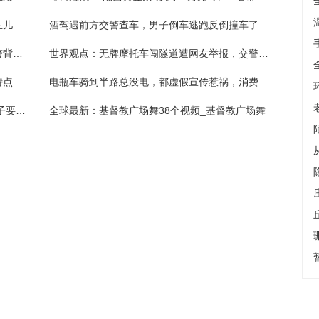
精选！“零跑路”！ 南京江北新区警方助力新生儿跨省落户
酒驾遇前方交警查车，男子倒车逃跑反倒撞车了_全球讯息
天天快看点丨七旬老人摔倒脚踝骨折，一辅警背上飞奔200米送上车就医
世界观点：无牌摩托车闯隧道遭网友举报，交警设卡拦截
南京雨花台法院发布近三年消费纠纷案件新特点，预付卡纠纷需要注意这些
电瓶车骑到半路总没电，都虚假宣传惹祸，消费者诉商家获三倍赔偿_环球今日讯
每日消息!院长做隆鼻手术竟无行医资格，女子要求“退一赔三”获法院支持
全球最新：基督教广场舞38个视频_基督教广场舞