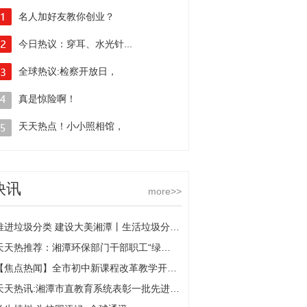
名人加好友教你创业？
花了199听个“心灵鸡汤”就被拉黑:
今日热议：穿耳、水光针...
环球热议
检察公益诉讼揭开医美消费“盲区”
全球热议:检察开放日，
网格员“打卡”南通市通州区检察院
真是惊险啊！
吵架间小轿车失控冲上公交站台，
天天热点！小小照相馆，
所幸站台上无人候车
还有“两副面孔”
拍完证件照后“顺手”开始伪造证件
快讯
more>>
推进垃圾分类 建设大美湘潭丨生活垃圾分类体验馆启用-全球播资讯
天天热推荐：湘潭环保部门干部职工“绿心”义务植树
【焦点热闻】全市初中新课程改革教学开放日活动举行
天天热讯:湘潭市直教育系统表彰一批先进女职工