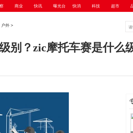
察
商业
快讯
曝光台
快消
科技
超市
>
户外
>
么级别？zic摩托车赛是什