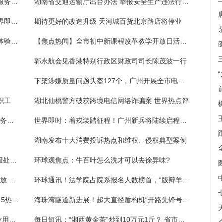
湖南发布十大消费投诉热点 食品、教育培训服务投诉最多|天天热门
湖南省交通运输厅出台办法 举报安全生产违法行为最高奖30万元_每日快看
自筹资金扮靓家园 居民下楼就是“小花园”|世界即时看
期待更好的改造升级 天河城百货北京路店将停业
推进垃圾分类 建设大美湘潭丨生活垃圾分类体验馆启用-全球播资讯
【焦点热闻】全市初中新课程改革教学开放日活动举行
郭永航会见香港特别行政区财政司司长陈茂波一行
下架涉嫌质量问题头盔127个，广州开展全市电动自行车头盔质量检查
职工
湖北仙桃警方破获跨境电信网络诈骗案 世界热点评
天天热推荐：湘潭环保部门干部职工“绿心”义务植树
世界即时：着戎装踏征程！广州新兵将陆续启程奔赴军营
湖南发布十大消费投诉热点和维权、侵权典型案例
6月1日起，我国将施行电信领域违法行为举报处理新规
环球观焦点：牛百叶怎么洗才可以去徐异味?
似菜、似花、似蝴蝶，最美“夏夜之花”璀璨绽放 天天热推荐
环球通讯！法学院占院系报名人数榜首，“版辩羊城·权论新篇”首批海选入围名单公布
本周已受理消费维权诉求近3万件！广州12345热线公布典型案例
海珠湾隧道新进展！超大直径盾构机“开路先锋号”主驱动顺利下井
支持企业稳岗扩岗！湖南多举措加强重点企业用工服务保障|焦点滚动
每日短讯：“湘西黄金茶”炒到10万元1斤？ 省市场营销协会倡议：合理定价、理性消费！