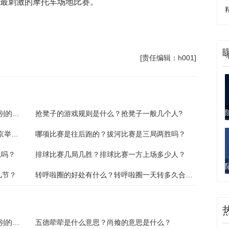
、最刺激的摩托车场地比赛。
托车赛是什么级别的比赛
泛珠三角
[责任编辑：h001]
zic摩托车赛什么级别？zic摩托车赛是什么级别的比赛？
抢凳子的游戏规则是什么？抢凳子一般几个人?
2020年奥运会在哪个国家举办？奥运会在北京举办了几次？
哪项比赛是往后跑的？拔河比赛是三局两胜吗？
思吗？
排球比赛几局几胜？排球比赛一方上场多少人？
几节？
转呼啦圈的好处有什么？转呼啦圈一天转多久合适？
zic摩托车赛什么级别？zic摩托车赛是什么级别的比赛？
五德荦荦是什么意思？尚飨的意思是什么？