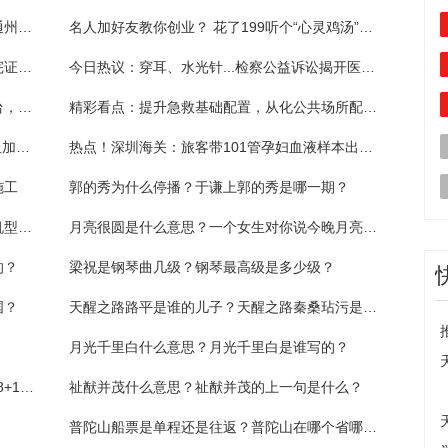
全球热议:检察开放日，网格员“打卡”南通市通州区检察院
名人加好友教你创业？ 花了199听个“心灵鸡汤”就被拉黑:环球热议
天天热点！小小照相馆，还有“两副面孔” 拍完证件照后“顺手”开始伪造证件
今日热议：穿耳、水光针...检察公益诉讼揭开医美消费“盲区”
真是惊险啊！吵架间小轿车失控冲上公交站台，所幸站台上无人候车
精彩看点：提升急救基础配置，从化公共场所配备过百台全自动体外除颤仪
17日起广州地铁十四号线周五晚高峰“加时”又加车 环球热闻
热点！深圳海关：旅客带101管孕妇血液样本出境被查
施工
郭的秀为什么停播？于谦上郭的秀是哪一期？
中国民航为什么不用国产飞机？中国民航的机型有哪些？
月亮很圆是什么意思？一个女生对你说今晚月亮很圆什么意思？
的？
梁祝是钢琴曲几级？钢琴最高级是多少级？
国？
天醒之路路平是谁的儿子？天醒之路秦桑玷污是哪一集？
月光千里白什么意思？月光千里白是谁写的？
布朗35+10凯尔特人险胜森林狼，爱德华兹28+10+7 全球新资讯
祉猷并茂什么意思？祉猷并茂的上一句是什么？
普陀山船票是单程还是往返？普陀山在哪个省哪个市？