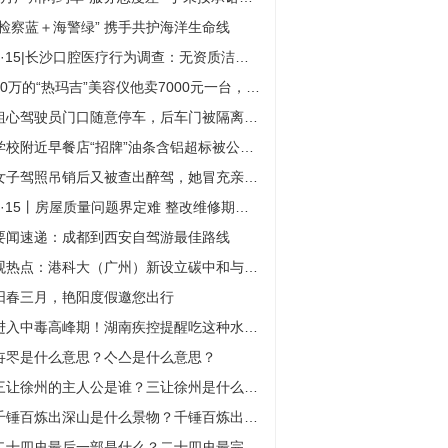
“检察蓝＋海警绿” 携手共护海洋生命线
3·15|长沙口腔医疗行为调查：无资质洁牙、客服人员问诊开处方药 天天最新
70万的“热玛吉”美容仪他卖7000元一台，南京铁检院公诉一起制售假冒美容仪器案
粗心驾驶员门口随意停车，后车门被隔离栏硬生生撕裂
学校附近早餐店“招牌”油条含铝超标被公诉 检察机关开展校园周边食品安全专项行动-天天快资讯
女子驾照吊销后又被查出醉驾，她冒充亲姐姐被交警识破
3·15丨房屋质量问题界定难 整改维修期间物业费谁承担?:环球热讯
要闻速递：成都到西安自驾游最佳路线
观热点：港科大（广州）新设立碳中和与气候变化学域
阳春三月，艳阳度假邀您出行
进入中毒高峰期！湖南疾控提醒吃这种水果要注意|今日热文
卋罖是什么意思？亽亼是什么意思？
三让徐州的主人公是谁？三让徐州是什么朝代的？
千锤百炼出深山是什么景物？千锤百炼出深山的下一句是什么？
二十四史最后一部是什么？二十四史最完整的一部是什么？