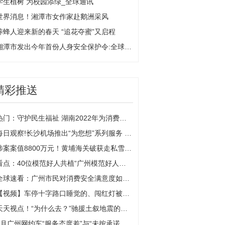
学生植树 为校园添绿_全球通讯
世界消息！湘潭市女作家赴鹅洲采风
养蜂人迎来新的春天 “追花夺蜜”又启程
湘潭市发出今年首份人身安全保护令:全球新视野
精彩推送
热门：守护民生福祉 湖南2022年为消费者挽回经济损失1.36亿元
每日观察!长沙机场推出“为您想”系列服务 包括“团队预约服务”“临时家长服务”等
涉案案值8800万元！黄埔海关破获走私雪茄大案
看点：40位模范好人共植“广州模范好人林”，让美德生根发芽
全球速看：广州市民对消费安全满意度如何？超六成受访者满意
【视频】车停十字路口睡觉的、闯红灯被撞的……这些“醉猫”相继落网
天天视点！“为什么去？”驰援土叙地震的中国社会救援力量首次线下对话，讲述幕后故事
1月广州网约车“服务态度差”与“未按承诺提供服务”投诉占比均超三成