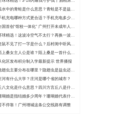
全球球精选！3·15闪耀我守护我丨酒精浓度不达标、查不到备案信息？选购消毒产品要看清
温水中的青蛙是什么意思？青蛙是不是益虫？
手机充电哪种方式更合适？手机充电多少瓦？
全国首创“馆校一体化” 广州打开未成年人阅读服务新天地
环球精选！这波冷空气不太行？再换一波冷空气试试
老鼠不见了打一字是什么？后村闺中听风声打一字谜是什么？
陌上桑女主人公是谁？陌上桑是一首什么诗？
从化区发布积分制入学最新提示 世界播报
隐翅虫主要分布在哪里？隐翅虫是益虫还是害虫？
庄河有什么大学？庄河是哪个省的城市？
丘八文化是什么意思？四川方言丘八是什么意思？
珊瑚婚是指结婚多少周年？珊瑚婚代表什么意思？
暂不停靠！广州增城这条公交线路有调整