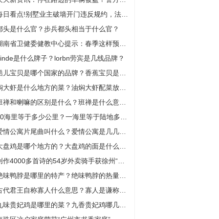
每日看点!别墅业主破墙开门违反规约，法院判其恢复原状
都头是什么官？步兵都头相当于什么官？
湖南省卫健委健教中心提示：春季这样预防感染性腹泻_天天观察
ginde是什么牌子？lorbn劳宾是几线品牌？
酷儿宝贝是哪个国家的品牌？香蕉宝贝是什么档次？
焖大虾是什么地方的菜？油焖大虾配菜放什么？
班禅和喇嘛的区别是什么？班禅是什么意思？
30海里等于多少公里？一海里等于陆地多少公里？
爱情公寓片尾曲叫什么？爱情公寓是几几年拍的？
大盘鸡是哪个地方的？大盘鸡的面是什么面？
创作4000多首诗的54岁外卖骑手获徐州“年度诗人奖”
绝味鸭脖是哪里的特产？绝味鸭脖的热量是多少大卡？
古代君王自称寡人什么意思？寡人是谦称还是敬称？
九味贵妃鸡是哪里的菜？九香贵妃鸡哪几种香料？