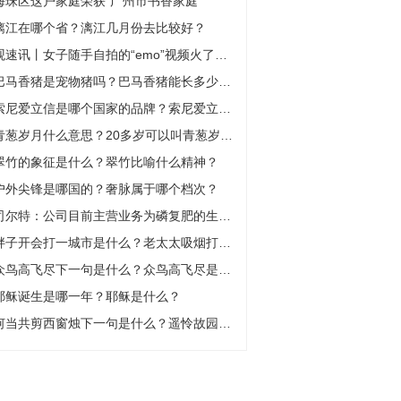
海珠区这户家庭荣获“广州市书香家庭”
漓江在哪个省？漓江几月份去比较好？
观速讯丨女子随手自拍的“emo”视频火了，网友直呼：“被评论区感动到了”
巴马香猪是宠物猪吗？巴马香猪能长多少斤？
索尼爱立信是哪个国家的品牌？索尼爱立信什么档次？
青葱岁月什么意思？20多岁可以叫青葱岁月吗？
翠竹的象征是什么？翠竹比喻什么精神？
户外尖锋是哪国的？奢脉属于哪个档次？
司尔特：公司目前主营业务为磷复肥的生产销售及上游磷矿的开采销售
胖子开会打一城市是什么？老太太吸烟打一地名是什么？
众鸟高飞尽下一句是什么？众鸟高飞尽是什么意思？
耶稣诞生是哪一年？耶稣是什么？
何当共剪西窗烛下一句是什么？遥怜故园菊下一句是什么？