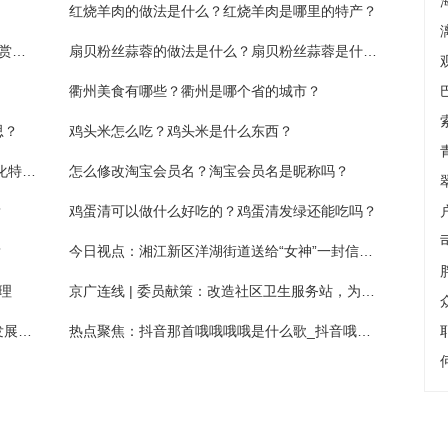
红烧羊肉的做法是什么？红烧羊肉是哪里的特产？
万花争妍！湖南湘江新区白箬铺发布4条春游赏花线路
扇贝粉丝蒜蓉的做法是什么？扇贝粉丝蒜蓉是什么菜？
衢州美食有哪些？衢州是哪个省的城市？
思？
鸡头米怎么吃？鸡头米是什么东西？
千亩良田满目金 浏阳永安依托项目打造现代化特色农业示范点
怎么修改淘宝会员名？淘宝会员名是昵称吗？
？
鸡蛋清可以做什么好吃的？鸡蛋清发绿还能吃吗？
？
今日视点：湘江新区洋湖街道送给“女神”一封信，打开后满满福利
理
京广连线 | 委员献策：改造社区卫生服务站，为社区嵌入式医养结合养老提供核心支撑
全国首部！《广州市建设国际消费中心城市发展规划（2022—2025年）》正式印发
热点聚焦：抖音那首哦哦哦哦是什么歌_抖音哦哦哦噢噢哦哦哦是什么歌