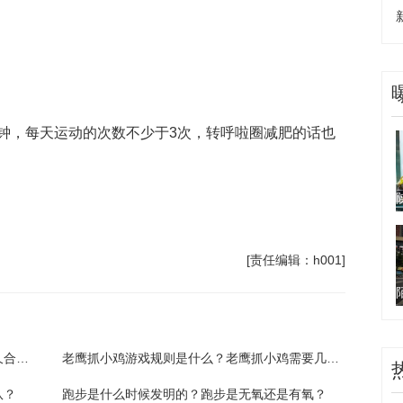
钟，每天运动的次数不少于3次，转呼啦圈减肥的话也
多久合适
转呼啦圈转多久
[责任编辑：h001]
转呼啦圈的好处有什么？转呼啦圈一天转多久合适？
老鹰抓小鸡游戏规则是什么？老鹰抓小鸡需要几个人？
队？
跑步是什么时候发明的？跑步是无氧还是有氧？