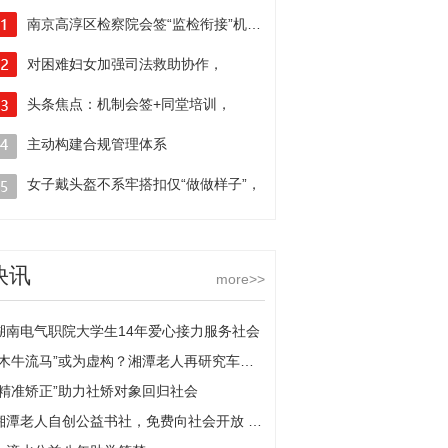
南京高淳区检察院会签“监检衔接”机制|
天天新消息
对困难妇女加强司法救助协作，
南京检察一案例入选全国典型
头条焦点：机制会签+同堂培训，
公检联动护航民企
主动构建合规管理体系
南京建邺检察推动成立新金融企业合规联盟
女子戴头盔不系牢搭扣仅“做做样子”，
全球热消息
发生事故头盔滚落颅内出血
快讯
more>>
湖南电气职院大学生14年爱心接力服务社会
“木牛流马”或为虚构？湘潭老人再研究车辖原理 当前视讯
“精准矫正”助力社矫对象回归社会
湘潭老人自创公益书社，免费向社会开放 最新快讯