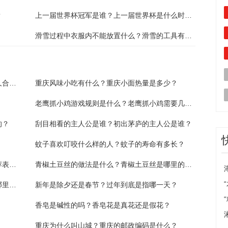
？
上一届世界杯冠军是谁？上一届世界杯是什么时候？
滑雪过程中衣服内不能放置什么？滑雪的工具有哪些？
转呼啦圈的好处有什么？转呼啦圈一天转多久合适？
重庆风味小吃有什么？重庆小面热量是多少？
老鹰抓小鸡游戏规则是什么？老鹰抓小鸡需要几个人？
的？
刮目相看的主人公是谁？初出茅庐的主人公是谁？
蚊子喜欢叮咬什么样的人？蚊子的寿命有多长？
毕业生就业推荐表有什么用？毕业生就业推荐表在档案里吗？
青椒土豆丝的做法是什么？青椒土豆丝是哪里的菜？
西湖牛肉羹是哪个地方的菜系？糖醋里脊是哪里的菜？
新年是除夕还是春节？过年到底是指哪一天？
香皂是碱性的吗？香皂花是真花还是假花？
重庆为什么叫山城？重庆的邮政编码是什么？