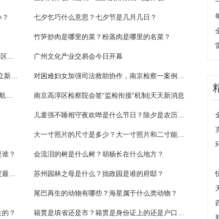
办？
七夕乞巧什么意思？七夕节是几月几日？
竹笋炒肉是哪里的菜？粉蒸肉是哪里的名菜？
天天热门:内衣怎么选择合适的尺码A B C D的区别_内衣怎么选
广州文化产业交易会今日开幕
主动构建合规管理体系 南京建邺检察推动成立新金融企业合规联盟 全球热消息
对困难妇女加强司法救助协作，南京检察一案例入选全国典型
头条焦点：机制会签+同堂培训，公检联动护航民企
南京高淳区检察院会签“监检衔接”机制|天天新消息
儿童强不睡相守夜欢哗是什么节日？除夕是农历几月几日？
大一寸照片的尺寸是多少？大一寸照片和二寸能混用吗？
是谁？
会流泪的树是什么树？胡杨长在什么地方？
太阳表面的温度是多少？太阳三个层哪个温度最高？
苏州园林之母是什么？拙政园是谁的府邸？
？
尾巴再生的动物有哪些？海星属于什么类动物？
生的？
籍贯是填省还是市？籍贯是身份证上的还是户口本上的？