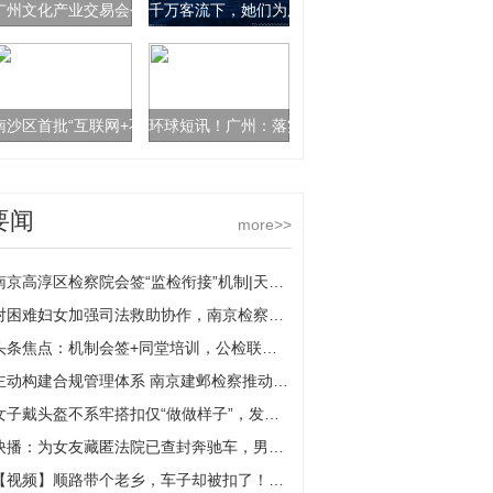
广州文化产业交易会今日开幕
千万客流下，她们为广州市民出行撑起“半边天”|天
南沙区首批“互联网+不动产登记+金融”便民服务点挂牌
环球短讯！广州：落实工伤保险保障，推进在南沙工
要闻
more>>
南京高淳区检察院会签“监检衔接”机制|天天新消息
对困难妇女加强司法救助协作，南京检察一案例入选全国典型
头条焦点：机制会签+同堂培训，公检联动护航民企
主动构建合规管理体系 南京建邺检察推动成立新金融企业合规联盟 全球热消息
女子戴头盔不系牢搭扣仅“做做样子”，发生事故头盔滚落颅内出血
快播：为女友藏匿法院已查封奔驰车，男子获刑半年
【视频】顺路带个老乡，车子却被扣了！交警：这样的错千万别犯