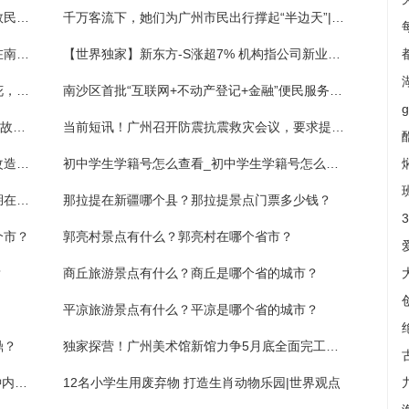
侗族的传统节日有什么？侗族是哪个省的少数民族？
千万客流下，她们为广州市民出行撑起“半边天”|天天时快讯
环球短讯！广州：落实工伤保险保障，推进在南沙工作的港澳居民享有“市民待遇”
【世界独家】新东方-S涨超7% 机构指公司新业务开展超预期 未来盈利有望持续增长
我和鲜花有个约会——当残障运动员遇到鲜花，她们笑靥如花
南沙区首批“互联网+不动产登记+金融”便民服务点挂牌
女子戴头盔不系牢搭扣仅“做做样子”，发生事故头盔滚落颅内出血
当前短讯！广州召开防震抗震救灾会议，要求提升建筑本体抗震设防能力
老旧门厅换"新颜" 长沙某小区居民自筹百万改造入户门厅:环球观察
初中学生学籍号怎么查看_初中学生学籍号怎么查 每日看点
黑龙江镜泊湖旅游攻略有什么？黑龙江镜泊湖在哪个市？
那拉提在新疆哪个县？那拉提景点门票多少钱？
个市？
郭亮村景点有什么？郭亮村在哪个省市？
？
商丘旅游景点有什么？商丘是哪个省的城市？
平凉旅游景点有什么？平凉是哪个省的城市？
鼎？
独家探营！广州美术馆新馆力争5月底全面完工，广州日报记者揭秘工程难点
3月15日起，白云国际机场停车场停车15分钟内免收费
12名小学生用废弃物 打造生肖动物乐园|世界观点