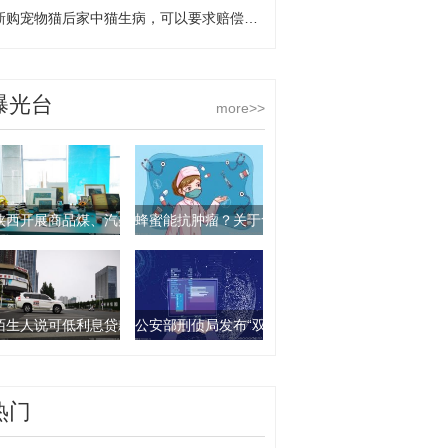
新购宠物猫后家中猫生病，可以要求赔偿吗？_世界快资讯
曝光台
more>>
陕西开展商品煤、汽柴油产品抽查行动 9批次产品不合格
蜂蜜能抗肿瘤？关于食物饮料的谣言你要知道这几
陌生人说可低利息贷款？西安一女子被骗走4万元
公安部刑侦局发布“双11”防诈骗指南：这些骗局要
热门