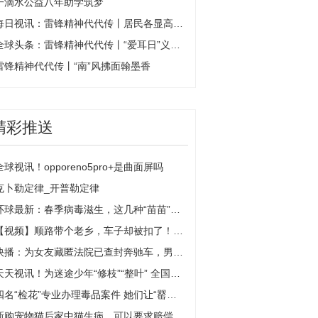
一滴水公益八年助学筑梦
每日视讯：雷锋精神代代传丨居民各显高招 共筑幸福家园
全球头条：雷锋精神代代传丨“爱耳日”义诊走进乡村
雷锋精神代代传丨“南”风拂面翰墨香
精彩推送
全球视讯！opporeno5pro+是曲面屏吗
克卜勒定律_开普勒定律
环球最新：春季病毒滋生，这几种“苗苗”请尽快为家中老人安排！
【视频】顺路带个老乡，车子却被扣了！交警：这样的错千万别犯
快播：为女友藏匿法院已查封奔驰车，男子获刑半年
天天视讯！为迷途少年“修枝”“整叶” 全国巾帼文明岗南京检察上榜
四名“检花”专业办理毒品案件 她们让“罂粟花”无所遁形-热资讯
新购宠物猫后家中猫生病，可以要求赔偿吗？_世界快资讯