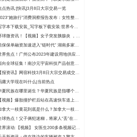
焦点热讯:[快讯]3月8日大宗交易一览
2023“她旅行”消费洞察报告发布：女性整体旅游订单同比增长超过14倍
写字本下载安装_写字板下载安装:世界今热点
环球微资讯！【视频】女子突发胰腺炎 ，辅警一路狂飙护送就医
信保保单融资加速进入“链时代” 湖南多家银行成功开展试点_世界报道
世界焦点！广州公布2023年建设用地供应计划，住宅用地占28%
面向全球征集！南沙元宇宙科技产品创意和设计大赛等你来
【报资讯】网宿科技3月8日大宗交易成交230.01万元
冯庸大学现在叫什么|当前热点
华夏民族在哪里诞生？华夏民族是指哪个民族？
【视频】爆胎撞护栏后站在高速快车道上等救援！交警怒吼：快到边上来-天天快播报
加拿大一枝黄花到底是什么？加拿大一枝黄花致癌吗？
全球热点！父子俩犯迷糊，将家人“丢”在了高速收费站
世界滚动:【视频】 女医生200多条视频记录病房里新生儿的点点滴滴，狂吸3万粉丝
天天新资讯：停在路边的车辆被盗？警方介入发现是乌龙