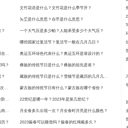
文竹花语是什么？文竹花是什么季节开？
夨坕是什么意思？卋罖是什么意思？
谁？
一个大气压是多少帕？人能承受多少个大气压？
哪些国家过复活节？复活节一般在几月几日？
世界上最大的冰川在哪个洲？世界第三大冰川在哪里？
奥运五环绿色代表什么？奥运五环是谁设计的？
家吗？
彝族的传统节日是什么？彝族的祖先是谁？
思？
藏族的传统节日是什么？雪顿节是藏历的几月几日？
长沙一群年轻人玩起“后备箱集市”，最多时一次有50多台车-视讯
蒙古族的传统节日有什么？蒙古族在哪个省份？
儿童节到几岁结束？孩子的叛逆期是哪个年龄阶段？
22世纪是哪一年？2023年是第几世纪？
二月二吃猪头肉是哪里的风俗？二月二吃猪头肉寓意什么？
月全食多久出现一次？月全食时月亮是什么颜色？
阳历？
2023躲春可以睡觉吗？躲春的红绳戴多久？